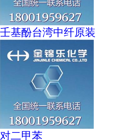
壬基酚台湾中纤原装
对二甲苯