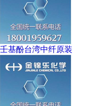
壬基酚台湾中纤原装