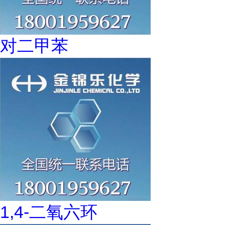
对二甲苯
1,4-二氧六环