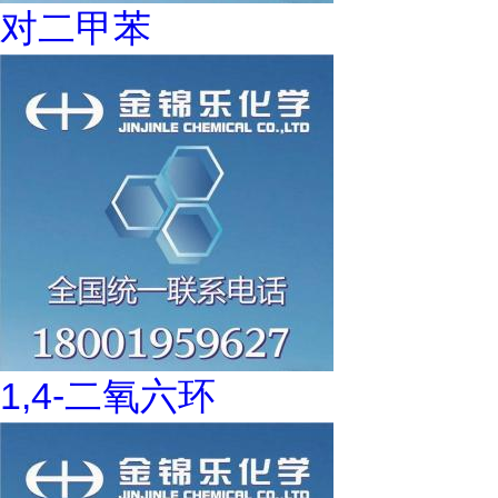
对二甲苯
1,4-二氧六环