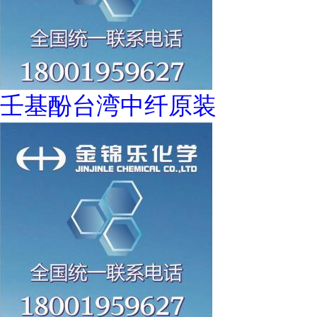
壬基酚台湾中纤原装