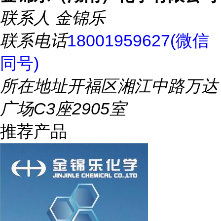
联系人
金锦乐
联系电话
18001959627(微信
同号)
所在地址
开福区湘江中路万达
广场C3座2905室
推荐产品