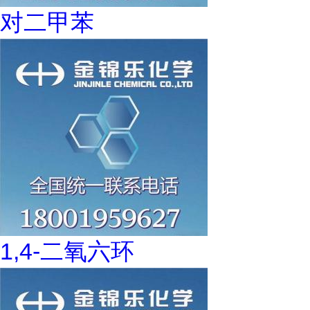
对二甲苯
1,4-二氧六环