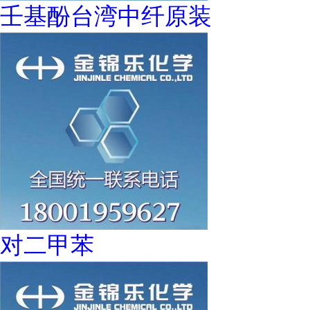
壬基酚台湾中纤原装
对二甲苯