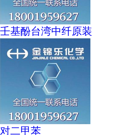
壬基酚台湾中纤原装
对二甲苯