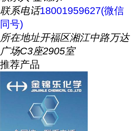
联系电话
18001959627(微信
同号)
所在地址
开福区湘江中路万达
广场C3座2905室
推荐产品