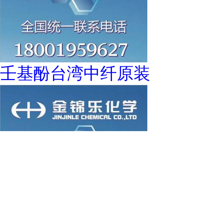
壬基酚台湾中纤原装