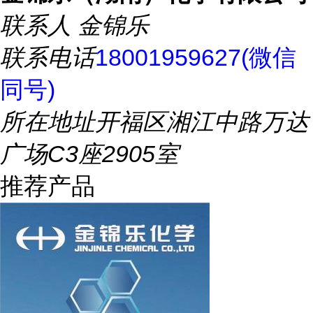
联系人
金锦乐
联系电话
18001959627(微信
同号)
所在地址
开福区湘江中路万达
广场C3座2905室
推荐产品