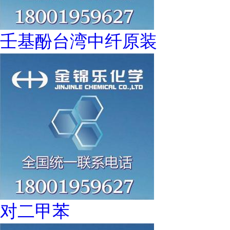
壬基酚台湾中纤原装
对二甲苯