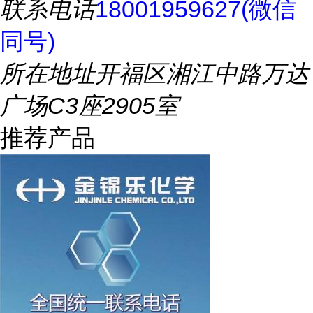
联系电话
18001959627(微信
同号)
所在地址
开福区湘江中路万达
广场C3座2905室
推荐产品