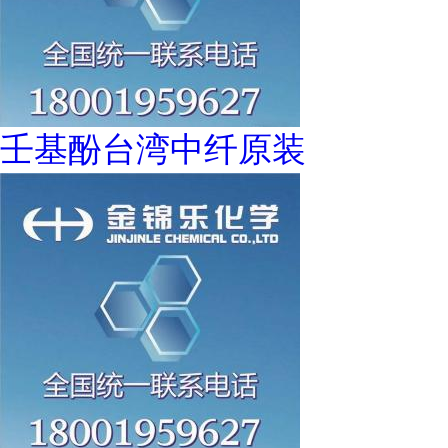
壬基酚台湾中纤原装