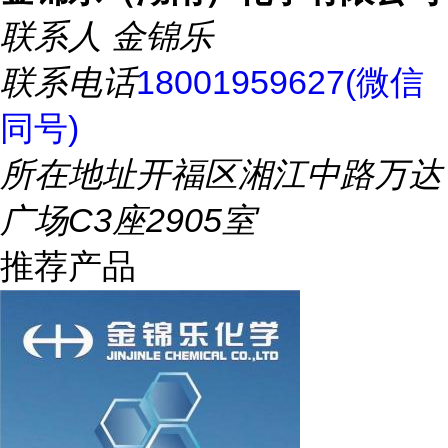
联系人
金锦乐
联系电话
18001959627(微信
同号)
所在地址
开福区湘江中路万达
广场C3座2905室
推荐产品