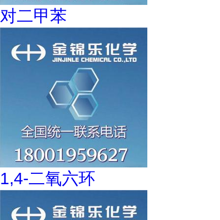
对二甲苯
1,4-二氧六环