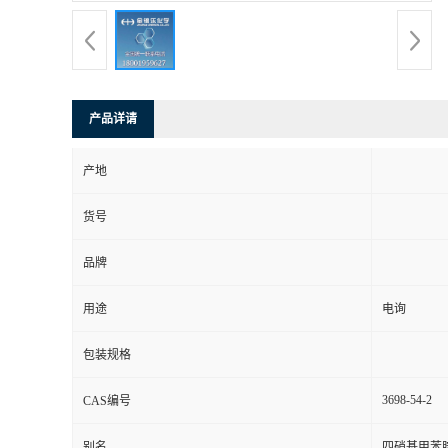
产品详请
产地
货号
品牌
用途
电询
包装规格
3698-54-2
CAS编号
别名
四硝基甲苯