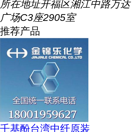
所在地址
开福区湘江中路万达
广场C3座2905室
推荐产品
壬基酚台湾中纤原装