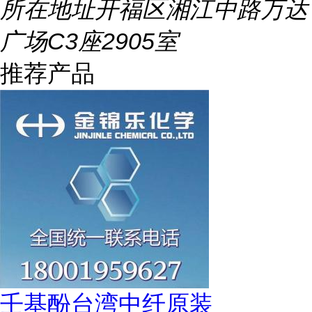
所在地址
开福区湘江中路万达
广场C3座2905室
推荐产品
壬基酚台湾中纤原装