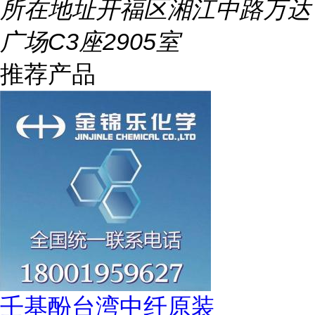
所在地址
开福区湘江中路万达
广场C3座2905室
推荐产品
壬基酚台湾中纤原装