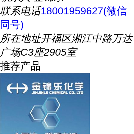
联系电话
18001959627(微信
同号)
所在地址
开福区湘江中路万达
广场C3座2905室
推荐产品