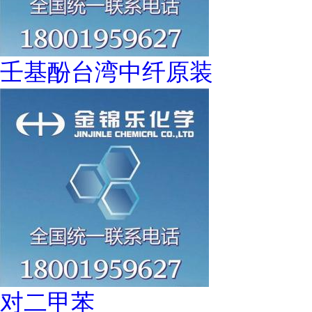
壬基酚台湾中纤原装
对二甲苯