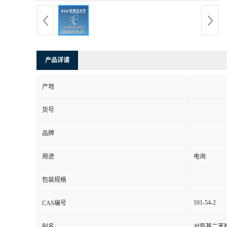
产品详请
产地
货号
品牌
用途
电询
包装规格
101-54-2
CAS编号
别名
对氨基二苯