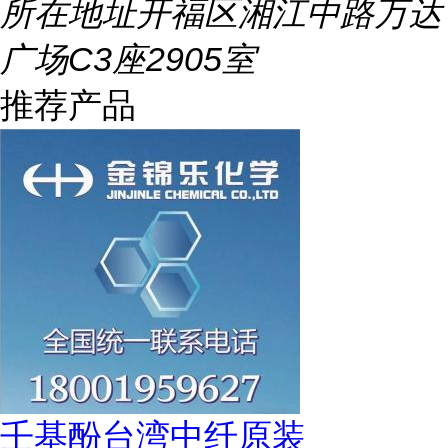
所在地址
开福区湘江中路万达
广场C3座2905室
推荐产品
壬基酚台湾中纤原装