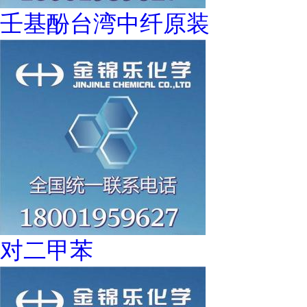
壬基酚台湾中纤原装
对二甲苯