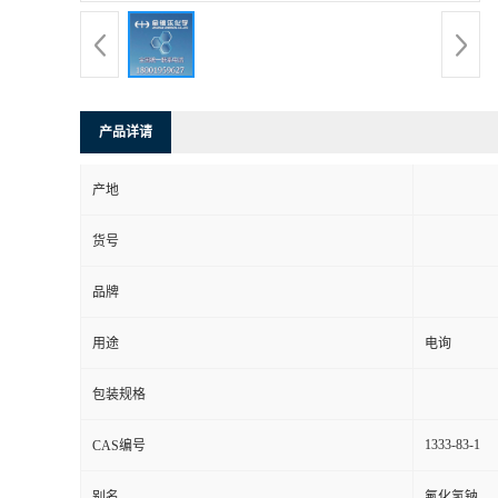
产品详请
产地
货号
品牌
用途
电询
包装规格
1333-83-1
CAS编号
别名
氟化氢钠