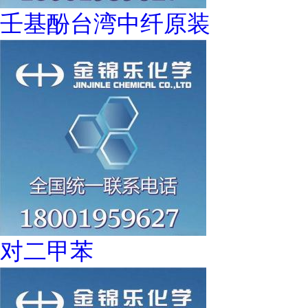
壬基酚台湾中纤原装
对二甲苯