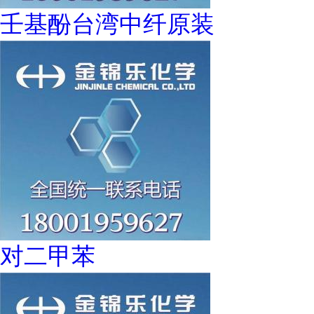
壬基酚台湾中纤原装
对二甲苯