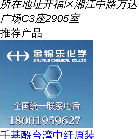
所在地址
开福区湘江中路万达
广场C3座2905室
推荐产品
壬基酚台湾中纤原装