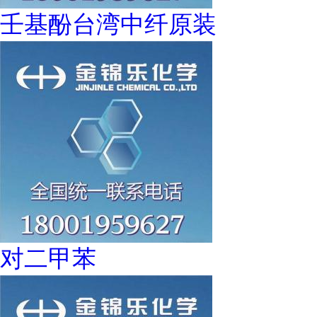
壬基酚台湾中纤原装
对二甲苯