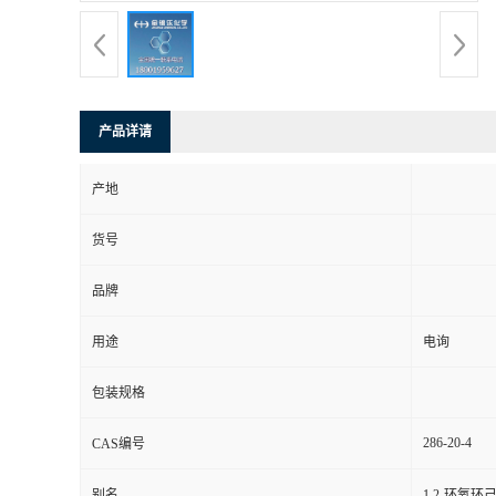
产品详请
产地
货号
品牌
用途
电询
包装规格
286-20-4
CAS编号
别名
1,2-环氧环