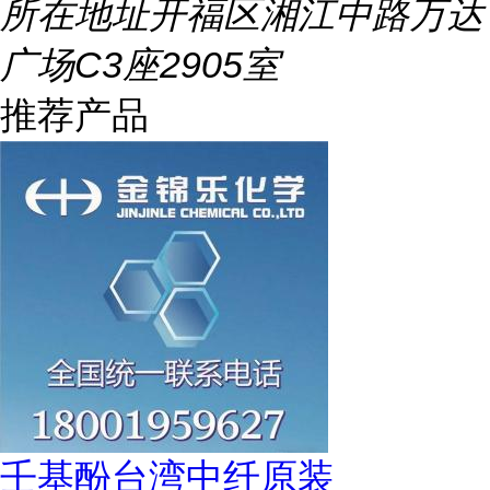
所在地址
开福区湘江中路万达
广场C3座2905室
推荐产品
壬基酚台湾中纤原装