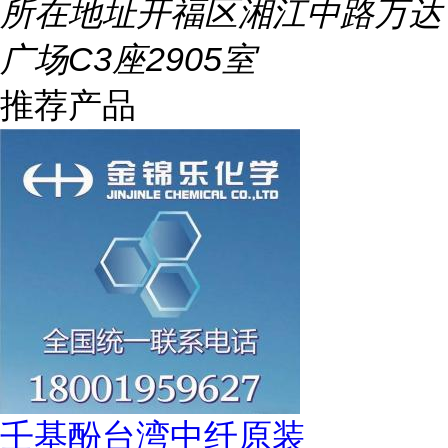
所在地址
开福区湘江中路万达
广场C3座2905室
推荐产品
壬基酚台湾中纤原装