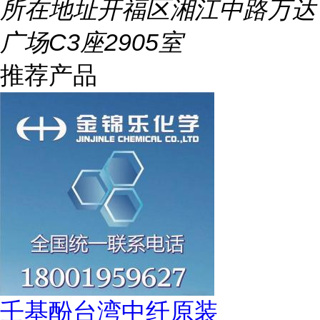
所在地址
开福区湘江中路万达
广场C3座2905室
推荐产品
壬基酚台湾中纤原装