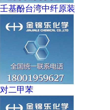
壬基酚台湾中纤原装
对二甲苯