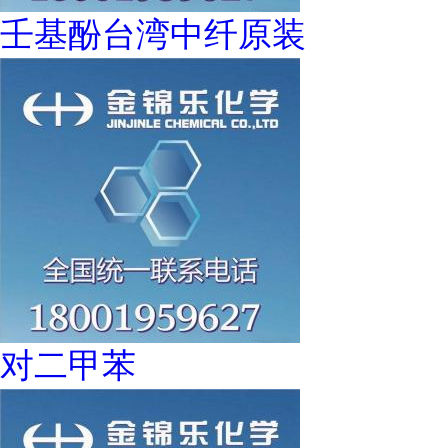
壬基酚台湾中纤原装
对二甲苯