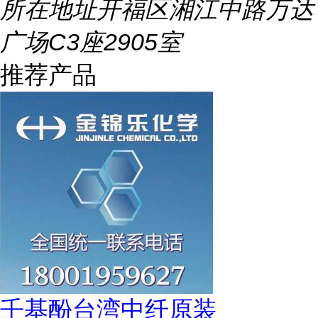
所在地址
开福区湘江中路万达
广场C3座2905室
推荐产品
壬基酚台湾中纤原装