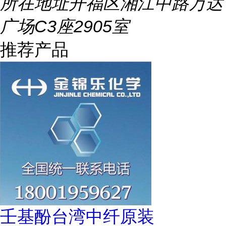
所在地址
开福区湘江中路万达
广场C3座2905室
推荐产品
壬基酚台湾中纤原装