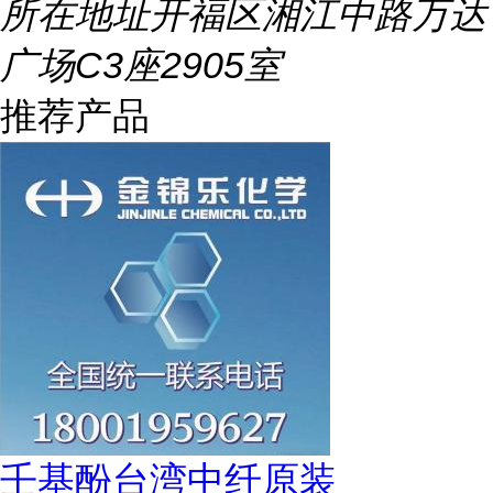
所在地址
开福区湘江中路万达
广场C3座2905室
推荐产品
壬基酚台湾中纤原装