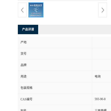
产品详请
产地
货号
品牌
用途
电询
包装规格
593-90-8
CAS编号
别名
三甲基硼