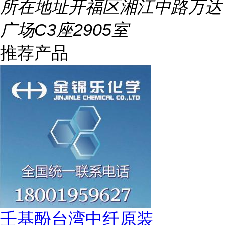
所在地址
开福区湘江中路万达
广场C3座2905室
推荐产品
壬基酚台湾中纤原装