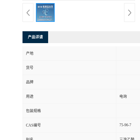
产品详请
产地
货号
品牌
用途
电询
包装规格
75-96-7
CAS编号
别名
三溴乙酸