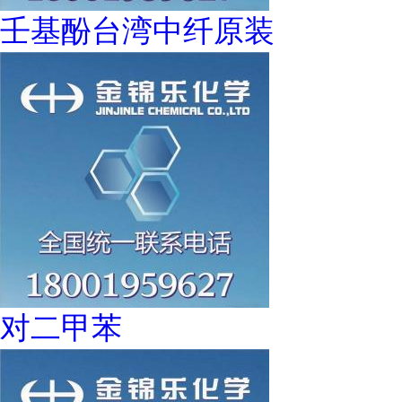
壬基酚台湾中纤原装
对二甲苯