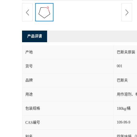
产品详请
产地
巴斯夫原装
001
货号
品牌
巴斯夫
用途
用作溶剂、
包装规格
180kg/桶
109-99-9
CAS编号
别名
四氢呋喃 