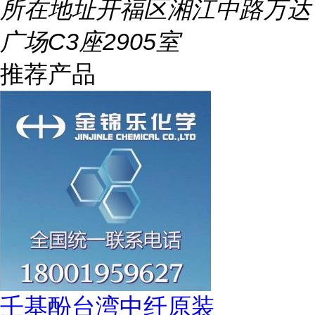
所在地址
开福区湘江中路万达
广场C3座2905室
推荐产品
壬基酚台湾中纤原装