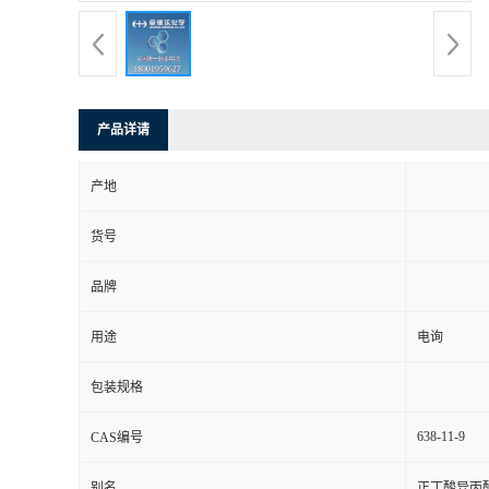
产品详请
产地
货号
品牌
用途
电询
包装规格
638-11-9
CAS编号
别名
正丁酸异丙