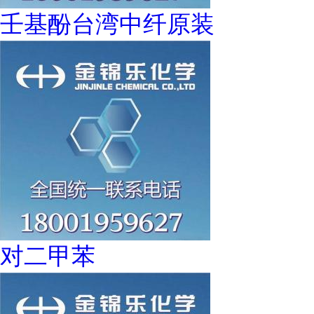
壬基酚台湾中纤原装
对二甲苯