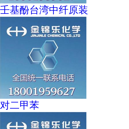
壬基酚台湾中纤原装
对二甲苯