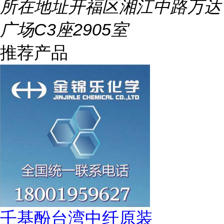
所在地址
开福区湘江中路万达
广场C3座2905室
推荐产品
壬基酚台湾中纤原装