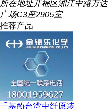
所在地址
开福区湘江中路万达
广场C3座2905室
推荐产品
壬基酚台湾中纤原装