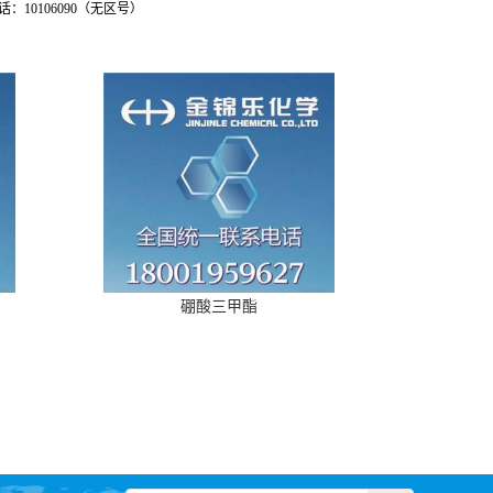
0106090（无区号）
硼酸三甲酯