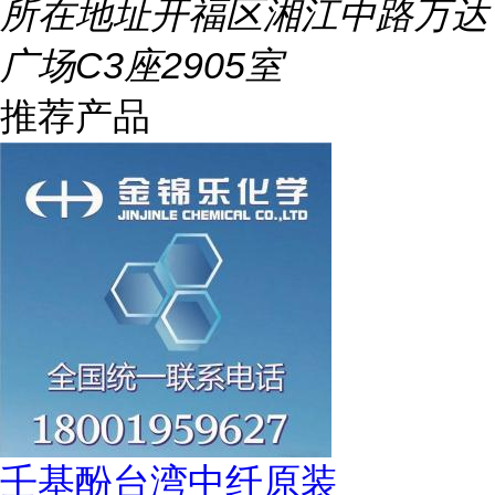
所在地址
开福区湘江中路万达
广场C3座2905室
推荐产品
壬基酚台湾中纤原装