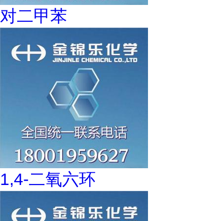
对二甲苯
1,4-二氧六环