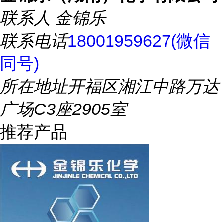
联系人
金锦乐
联系电话
18001959627(微信
同号)
所在地址
开福区湘江中路万达
广场C3座2905室
推荐产品