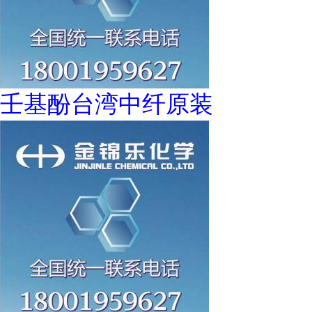
壬基酚台湾中纤原装