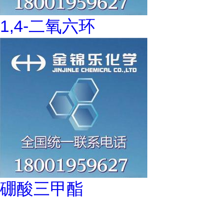
1,4-二氧六环
硼酸三甲酯