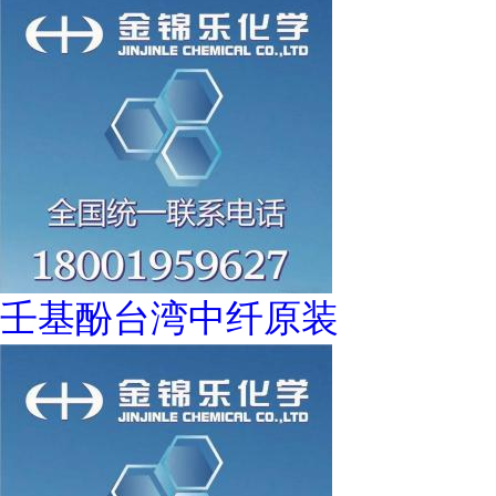
壬基酚台湾中纤原装