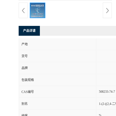
产品详请
产地
货号
品牌
包装规格
508233-74-7
CAS编号
别名
1-(2-((2
%
纯度