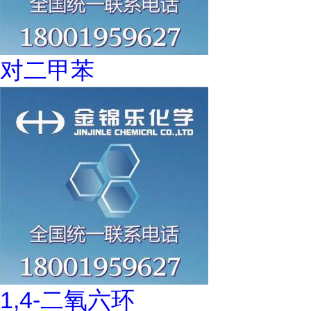
对二甲苯
1,4-二氧六环