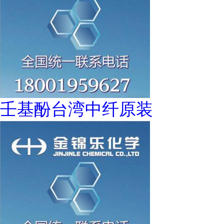
壬基酚台湾中纤原装