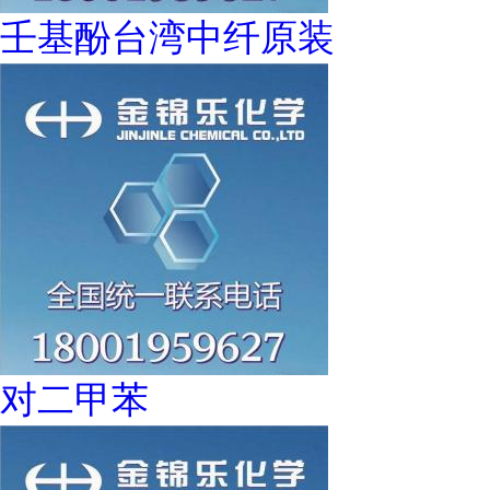
壬基酚台湾中纤原装
对二甲苯