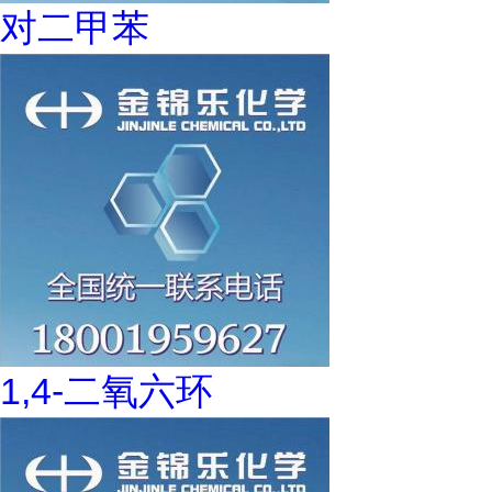
对二甲苯
1,4-二氧六环