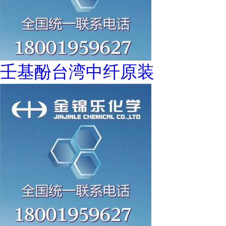
壬基酚台湾中纤原装